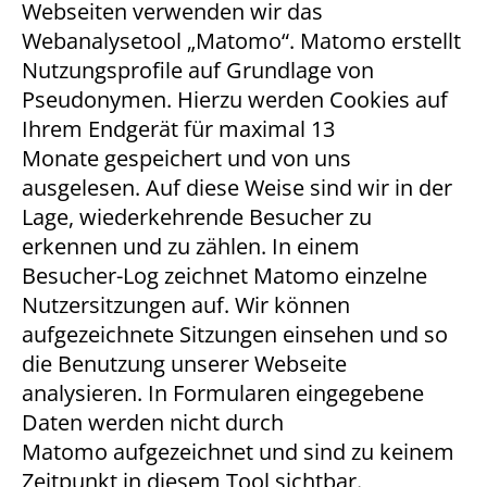
Webseiten verwenden wir das
Webanalysetool „Matomo“. Matomo erstellt
Anbieter:
Matomo
Nutzungsprofile auf Grundlage von
Pseudonymen. Hierzu werden Cookies auf
Zweck:
Ihrem Endgerät für maximal 13
Cookie von Matomo für Website-Analysen. Erzeugt
statistische Daten darüber, wie der Besucher die
Monate gespeichert und von uns
Website nutzt.
ausgelesen. Auf diese Weise sind wir in der
Lage, wiederkehrende Besucher zu
Cookie Laufzeit:
13 Monate
erkennen und zu zählen. In einem
Besucher-Log zeichnet Matomo einzelne
Nutzersitzungen auf. Wir können
EXTERNE MEDIEN
aufgezeichnete Sitzungen einsehen und so
Um Inhalte von Videoplattformen und Social Media
die Benutzung unserer Webseite
Plattformen anzeigen zu können, werden von
analysieren. In Formularen eingegebene
diesen externen Medien Cookies gesetzt.
Daten werden nicht durch
Matomo aufgezeichnet und sind zu keinem
YouTube
Zeitpunkt in diesem Tool sichtbar.