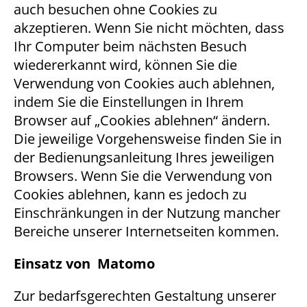
auch besuchen ohne Cookies zu
Name:
akzeptieren. Wenn Sie nicht möchten, dass
cookie_consent
Ihr Computer beim nächsten Besuch
Zweck:
wiedererkannt wird, können Sie die
Dieser Cookie speichert die ausgewählten
Verwendung von Cookies auch ablehnen,
Einverständnis-Optionen des Benutzers
indem Sie die Einstellungen in Ihrem
Cookie Laufzeit:
Browser auf „Cookies ablehnen“ ändern.
1 Jahr
Die jeweilige Vorgehensweise finden Sie in
der Bedienungsanleitung Ihres jeweiligen
Browsers. Wenn Sie die Verwendung von
STATISTIK
Cookies ablehnen, kann es jedoch zu
Statistik Cookies erfassen Informationen anonym.
Einschränkungen in der Nutzung mancher
Diese Informationen helfen uns zu verstehen, wie
Bereiche unserer Internetseiten kommen.
unsere Besucher unsere Website nutzen.
Einsatz von Matomo
Matomo
Name:
Zur bedarfsgerechten Gestaltung unserer
_pk_*.*