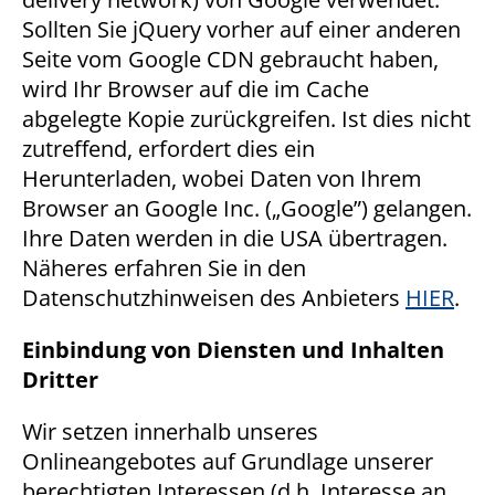
Zeigt Stellenangebote
Sollten Sie jQuery vorher auf einer anderen
Seite vom Google CDN gebraucht haben,
Cookie Laufzeit:
6 Monate
wird Ihr Browser auf die im Cache
abgelegte Kopie zurückgreifen. Ist dies nicht
zutreffend, erfordert dies ein
Herunterladen, wobei Daten von Ihrem
Browser an Google Inc. („Google”) gelangen.
Ihre Daten werden in die USA übertragen.
Näheres erfahren Sie in den
Datenschutzhinweisen des Anbieters
HIER
.
Einbindung von Diensten und Inhalten
Dritter
Wir setzen innerhalb unseres
Onlineangebotes auf Grundlage unserer
berechtigten Interessen (d.h. Interesse an