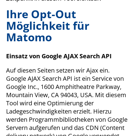
Ihre Opt-Out
Vimeo
Möglichkeit für
Google Maps
Matomo
Name:
NID
Einsatz von Google AJAX Search API
Anbieter:
google
Auf diesen Seiten setzen wir Ajax ein.
Google AJAX Search API ist ein Service von
Zweck:
Google Inc., 1600 Amphitheatre Parkway,
Stellt Google Karten zur Verfügung
Mountain View, CA 94043, USA. Mit diesem
Tool wird eine Optimierung der
Extern Inhalt (Solique)
Ladegeschwindigkeiten erzielt. Hierzu
Anbieter:
werden Programmbibliotheken von Google
Solique
Servern aufgerufen und das CDN (Content
Zweck:
delivery network) von Google verwendet.