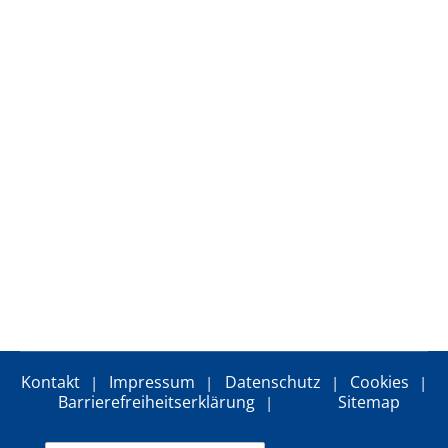
Cookie Laufzeit:
13 Monate
EXTERNE MEDIEN
Um Inhalte von Videoplattformen und Social Media
Plattformen anzeigen zu können, werden von
diesen externen Medien Cookies gesetzt.
YouTube
Vimeo
Kontakt
Impressum
Datenschutz
Cookies
Google Maps
Barrierefreiheitserklärung
Sitemap
Name: