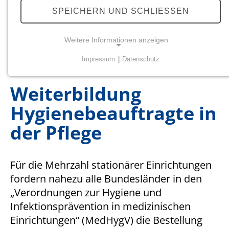
Basishygiene
SPEICHERN UND SCHLIESSEN
Hygiene zu Hause
Hygiene in der Praxis
Weitere Informationen anzeigen
Weiterbildung
Impressum
|
Datenschutz
NOTWENDIGE COOKIES
Notwendige Cookies ermöglichen grundlegende
Weiterbildung
Funktionen und sind für die einwandfreie Funktion
Hygienebeauftragte in
der Website erforderlich.
der Pflege
Einverständnis-Cookie
Name:
Für die Mehrzahl stationärer Einrichtungen
cookie_consent
fordern nahezu alle Bundesländer in den
Zweck:
„Verordnungen zur Hygiene und
Dieser Cookie speichert die ausgewählten
Infektionsprävention in medizinischen
Einverständnis-Optionen des Benutzers
Einrichtungen“ (MedHygV) die Bestellung
Cookie Laufzeit: