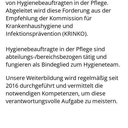
von Hygienebeauftragten in der Pflege.
1 Jahr
Abgeleitet wird diese Forderung aus der
Empfehlung der Kommission für
Krankenhaushygiene und
STATISTIK
Infektionsprävention (KRINKO).
Statistik Cookies erfassen Informationen anonym.
Diese Informationen helfen uns zu verstehen, wie
Hygienebeauftragte in der Pflege sind
unsere Besucher unsere Website nutzen.
abteilungs-/bereichsbezogen tätig und
fungieren als Bindeglied zum Hygieneteam.
Matomo
Name:
Unsere Weiterbildung wird regelmäßig seit
_pk_*.*
2016 durchgeführt und vermittelt die
notwendigen Kompetenzen, um diese
Anbieter:
Matomo
verantwortungsvolle Aufgabe zu meistern.
Zweck:
Cookie von Matomo für Website-Analysen. Erzeugt
statistische Daten darüber, wie der Besucher die
Website nutzt.