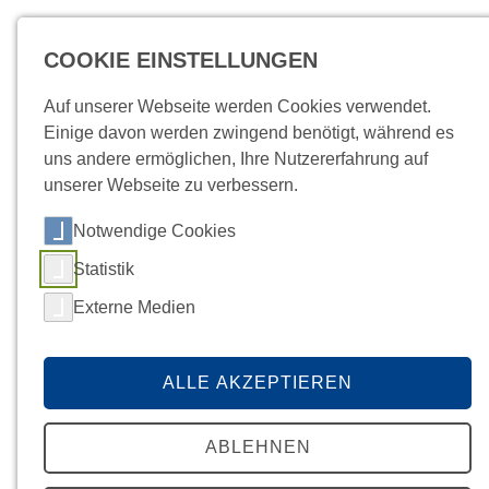
COOKIE EINSTELLUNGEN
MENÜ
Auf unserer Webseite werden Cookies verwendet.
Einige davon werden zwingend benötigt, während es
uns andere ermöglichen, Ihre Nutzererfahrung auf
unserer Webseite zu verbessern.
Notwendige Cookies
Startseite
Hygiene
/
Befunde
News
Kundenportal
Kontakt
WEITERBILDUNG
Statistik
Externe Medien
ALLE AKZEPTIEREN
Weitere Inhalte
ABLEHNEN
Wir leben Hygiene