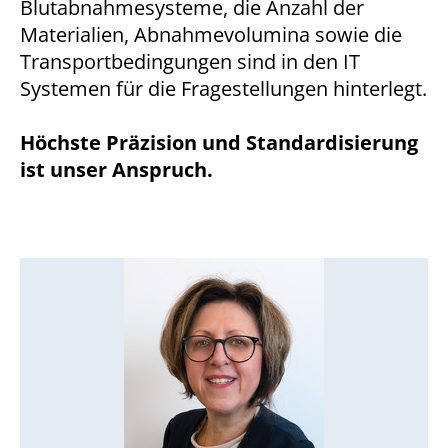
Blutabnahmesysteme, die Anzahl der
1 Jahr
Materialien, Abnahmevolumina sowie die
Transportbedingungen sind in den IT
Systemen für die Fragestellungen hinterlegt.
STATISTIK
Statistik Cookies erfassen Informationen anonym.
Höchste Präzision und Standardisierung
Diese Informationen helfen uns zu verstehen, wie
ist unser Anspruch.
unsere Besucher unsere Website nutzen.
Matomo
Name:
_pk_*.*
Anbieter:
Matomo
Zweck:
Cookie von Matomo für Website-Analysen. Erzeugt
statistische Daten darüber, wie der Besucher die
Website nutzt.