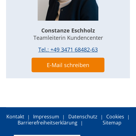
Cookie Laufzeit:
13 Monate
Constanze Eschholz
Teamleiterin Kundencenter
EXTERNE MEDIEN
Tel.: +49 3471 68482-63
Um Inhalte von Videoplattformen und Social Media
Plattformen anzeigen zu können, werden von
E-Mail schreiben
diesen externen Medien Cookies gesetzt.
YouTube
Vimeo
Kontakt
Impressum
Datenschutz
Cookies
Google Maps
Barrierefreiheitserklärung
Sitemap
Name: