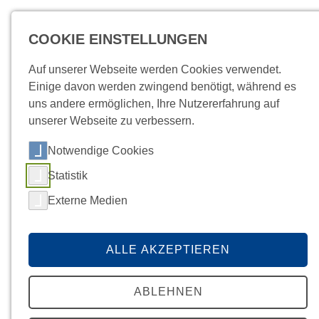
COOKIE EINSTELLUNGEN
MENÜ
Auf unserer Webseite werden Cookies verwendet.
Einige davon werden zwingend benötigt, während es
uns andere ermöglichen, Ihre Nutzererfahrung auf
unserer Webseite zu verbessern.
Notwendige Cookies
Startseite
Labor
/
Befunde
News
Kundenportal
Kontakt
PRÄANALYTIK
Statistik
Externe Medien
ALLE AKZEPTIEREN
Weitere Inhalte
ABLEHNEN
Präanalytik