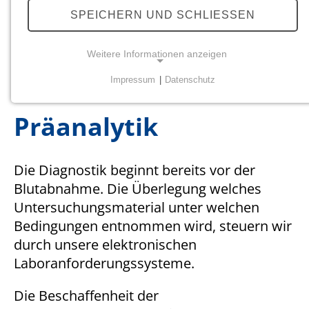
Analytik
SPEICHERN UND SCHLIESSEN
Befundung
Klinische Rücksprache
Weitere Informationen anzeigen
Patient
Impressum
|
Datenschutz
NOTWENDIGE COOKIES
Notwendige Cookies ermöglichen grundlegende
Präanalytik
Funktionen und sind für die einwandfreie Funktion
der Website erforderlich.
Die Diagnostik beginnt bereits vor der
Einverständnis-Cookie
Blutabnahme. Die Überlegung welches
Untersuchungsmaterial unter welchen
Name:
Bedingungen entnommen wird, steuern wir
cookie_consent
durch unsere elektronischen
Zweck:
Laboranforderungssysteme.
Dieser Cookie speichert die ausgewählten
Einverständnis-Optionen des Benutzers
Die Beschaffenheit der
Cookie Laufzeit: