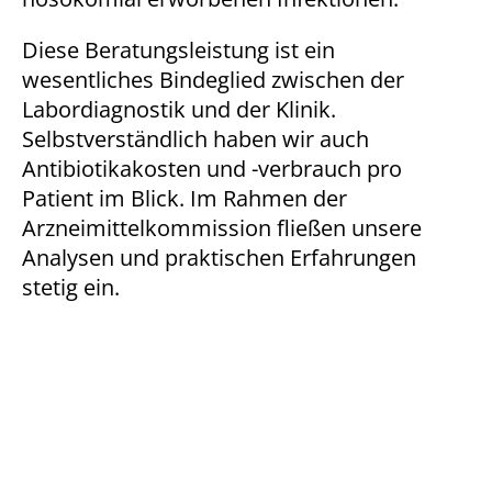
1 Jahr
Diese Beratungsleistung ist ein
wesentliches Bindeglied zwischen der
Labordiagnostik und der Klinik.
STATISTIK
Selbstverständlich haben wir auch
Statistik Cookies erfassen Informationen anonym.
Antibiotikakosten und -verbrauch pro
Diese Informationen helfen uns zu verstehen, wie
unsere Besucher unsere Website nutzen.
Patient im Blick. Im Rahmen der
Arzneimittelkommission fließen unsere
Matomo
Analysen und praktischen Erfahrungen
stetig ein.
Name:
_pk_*.*
Anbieter:
Matomo
Zweck:
Cookie von Matomo für Website-Analysen. Erzeugt
statistische Daten darüber, wie der Besucher die
Website nutzt.