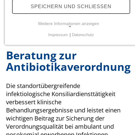
Antibiotic Stewardship Programm
SPEICHERN UND SCHLIESSEN
Visiten
Beratung zur Antibiotikaverordnung
Weitere Informationen anzeigen
Antibiotikaleitfaden
Impressum
|
Datenschutz
NOTWENDIGE COOKIES
Notwendige Cookies ermöglichen grundlegende
Beratung zur
Funktionen und sind für die einwandfreie Funktion
Antibiotikaverordnung
der Website erforderlich.
Einverständnis-Cookie
Die standortübergreifende
Name:
infektiologische Konsiliardiensttätigkeit
cookie_consent
verbessert klinische
Behandlungsergebnisse und leistet einen
Zweck:
Dieser Cookie speichert die ausgewählten
wichtigen Beitrag zur Sicherung der
Einverständnis-Optionen des Benutzers
Verordnungsqualität bei ambulant und
nosokomial erworbenen Infektionen.
Cookie Laufzeit: