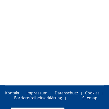
Cookie Laufzeit:
13 Monate
EXTERNE MEDIEN
Um Inhalte von Videoplattformen und Social Media
Plattformen anzeigen zu können, werden von
diesen externen Medien Cookies gesetzt.
YouTube
Vimeo
Kontakt
Impressum
Datenschutz
Cookies
Google Maps
Barrierefreiheitserklärung
Sitemap
Name: