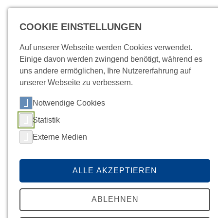
COOKIE EINSTELLUNGEN
MENÜ
Auf unserer Webseite werden Cookies verwendet.
Einige davon werden zwingend benötigt, während es
uns andere ermöglichen, Ihre Nutzererfahrung auf
unserer Webseite zu verbessern.
Notwendige Cookies
Startseite
Infektion
/
Befunde
News
Kundenportal
Kontakt
BERATUNG ZUR ANTIBIOTIKAVERORDNUNG
Statistik
Externe Medien
ALLE AKZEPTIEREN
Weitere Inhalte
ABLEHNEN
Infektiologie