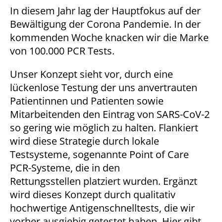
1 Jahr
In diesem Jahr lag der Hauptfokus auf der
Bewältigung der Corona Pandemie. In der
kommenden Woche knacken wir die Marke
STATISTIK
von 100.000 PCR Tests.
Statistik Cookies erfassen Informationen anonym.
Unser Konzept sieht vor, durch eine
Diese Informationen helfen uns zu verstehen, wie
lückenlose Testung der uns anvertrauten
unsere Besucher unsere Website nutzen.
Patientinnen und Patienten sowie
Matomo
Mitarbeitenden den Eintrag von SARS-CoV-2
so gering wie möglich zu halten. Flankiert
Name:
wird diese Strategie durch lokale
_pk_*.*
Testsysteme, sogenannte Point of Care
Anbieter:
PCR-Systeme, die in den
Matomo
Rettungsstellen platziert wurden. Ergänzt
Zweck:
wird dieses Konzept durch qualitativ
Cookie von Matomo für Website-Analysen. Erzeugt
hochwertige Antigenschnelltests, die wir
statistische Daten darüber, wie der Besucher die
vorher ausgiebig getestet haben. Hier gibt
Website nutzt.