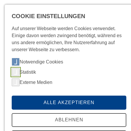
COOKIE EINSTELLUNGEN
MENÜ
Auf unserer Webseite werden Cookies verwendet.
Einige davon werden zwingend benötigt, während es
uns andere ermöglichen, Ihre Nutzererfahrung auf
unserer Webseite zu verbessern.
Notwendige Cookies
Startseite
Über Uns
Aktuelles/News
/
Befunde
News
Kundenportal
Kontakt
DETAIL
Statistik
Externe Medien
ALLE AKZEPTIEREN
ABLEHNEN