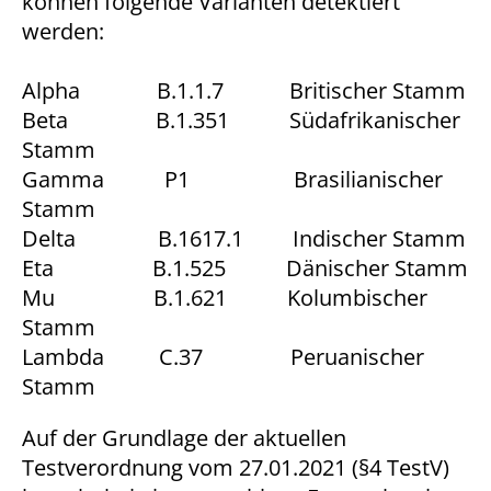
können folgende Varianten detektiert
1 Jahr
werden:
Alpha B.1.1.7 Britischer Stamm
STATISTIK
Beta B.1.351 Südafrikanischer
Statistik Cookies erfassen Informationen anonym.
Stamm
Diese Informationen helfen uns zu verstehen, wie
Gamma P1 Brasilianischer
unsere Besucher unsere Website nutzen.
Stamm
Delta B.1617.1 Indischer Stamm
Matomo
Eta B.1.525 Dänischer Stamm
Name:
Mu B.1.621 Kolumbischer
_pk_*.*
Stamm
Lambda C.37 Peruanischer
Anbieter:
Matomo
Stamm
Zweck:
Auf der Grundlage der aktuellen
Cookie von Matomo für Website-Analysen. Erzeugt
Testverordnung vom 27.01.2021 (§4 TestV)
statistische Daten darüber, wie der Besucher die
Website nutzt.