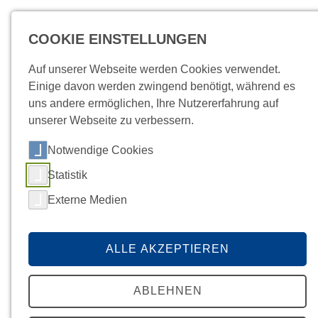
COOKIE EINSTELLUNGEN
MENÜ
Auf unserer Webseite werden Cookies verwendet.
Einige davon werden zwingend benötigt, während es
uns andere ermöglichen, Ihre Nutzererfahrung auf
unserer Webseite zu verbessern.
Notwendige Cookies
Startseite
Über Uns
Aktuelles/News
/
Befunde
News
Kundenportal
Kontakt
DETAIL
Statistik
Externe Medien
ALLE AKZEPTIEREN
ABLEHNEN