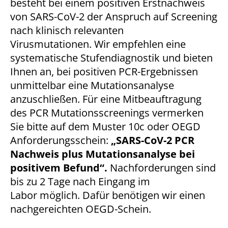
besteht bei einem positiven Erstnachweis
von SARS-CoV-2 der Anspruch auf Screening
Cookie Laufzeit:
nach klinisch relevanten
13 Monate
Virusmutationen. Wir empfehlen eine
systematische Stufendiagnostik und bieten
Ihnen an, bei positiven PCR-Ergebnissen
EXTERNE MEDIEN
unmittelbar eine Mutationsanalyse
Um Inhalte von Videoplattformen und Social Media
anzuschließen. Für eine Mitbeauftragung
Plattformen anzeigen zu können, werden von
diesen externen Medien Cookies gesetzt.
des PCR Mutationsscreenings vermerken
Sie bitte auf dem Muster 10c oder OEGD
YouTube
Anforderungsschein:
„SARS-CoV-2 PCR
Nachweis plus Mutationsanalyse bei
positivem Befund“.
Nachforderungen sind
Vimeo
bis zu 2 Tage nach Eingang im
Labor möglich. Dafür benötigen wir einen
Google Maps
nachgereichten OEGD-Schein.
Name: