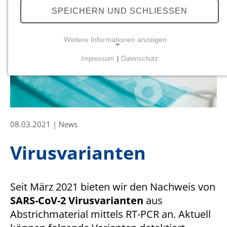
SPEICHERN UND SCHLIESSEN
Weitere Informationen anzeigen
Impressum
|
Datenschutz
NOTWENDIGE COOKIES
Notwendige Cookies ermöglichen grundlegende
Funktionen und sind für die einwandfreie Funktion
der Website erforderlich.
08.03.2021
News
Einverständnis-Cookie
Virusvarianten
Name:
cookie_consent
Zweck:
Seit März 2021 bieten wir den Nachweis von
Dieser Cookie speichert die ausgewählten
SARS-CoV-2 Virusvarianten
aus
Einverständnis-Optionen des Benutzers
Abstrichmaterial mittels RT-PCR an. Aktuell
Cookie Laufzeit: