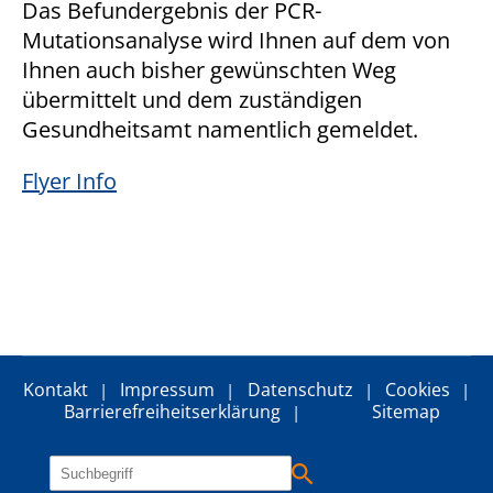
NID
Das Befundergebnis der PCR-
Mutationsanalyse wird Ihnen auf dem von
Anbieter:
Ihnen auch bisher gewünschten Weg
google
übermittelt und dem zuständigen
Zweck:
Gesundheitsamt namentlich gemeldet.
Stellt Google Karten zur Verfügung
Flyer Info
Extern Inhalt (Solique)
Anbieter:
Solique
Zweck:
Zeigt Stellenangebote
Cookie Laufzeit:
Kontakt
Impressum
Datenschutz
Cookies
6 Monate
Barrierefreiheitserklärung
Sitemap