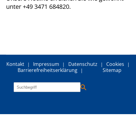
NID
unter +49 3471 684820.
Anbieter:
google
Zweck:
Stellt Google Karten zur Verfügung
Extern Inhalt (Solique)
Kontakt
Impressum
Datenschutz
Cookies
Anbieter:
Barrierefreiheitserklärung
Sitemap
Solique
Zweck:
Zeigt Stellenangebote
Cookie Laufzeit:
6 Monate