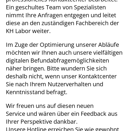
Ein geschultes Team von Spezialisten
Cookie Laufzeit:
nimmt Ihre Anfragen entgegen und leitet
13 Monate
diese an den zuständigen Fachbereich der
KH Labor weiter.
EXTERNE MEDIEN
Im Zuge der Optimierung unserer Abläufe
Um Inhalte von Videoplattformen und Social Media
möchten wir Ihnen auch unsere vielfältigen
Plattformen anzeigen zu können, werden von
digitalen Befundabfragemöglichkeiten
diesen externen Medien Cookies gesetzt.
näher bringen. Bitte wundern Sie sich
deshalb nicht, wenn unser Kontaktcenter
YouTube
Sie nach Ihrem Nutzerverhalten und
Kenntnisstand befragt.
Vimeo
Wir freuen uns auf diesen neuen
Service und wären über ein Feedback aus
Google Maps
Ihrer Perspektive dankbar.
Name:
Unsere Hotline erreichen Sie wie gewohnt