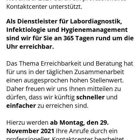
1 Jahr
Kontaktcenter unterstützt.
Als Dienstleister für Labordiagnostik,
Infektiologie und Hygienemanagement
STATISTIK
sind wir für Sie an 365 Tagen rund um die
Statistik Cookies erfassen Informationen anonym.
Uhr erreichbar.
Diese Informationen helfen uns zu verstehen, wie
unsere Besucher unsere Website nutzen.
Das Thema Erreichbarkeit und Beratung hat
Matomo
für uns in der täglichen Zusammenarbeit
einen ausgesprochen hohen Stellenwert.
Name:
Daher freuen wir uns Ihnen mitteilen zu
_pk_*.*
dürfen, dass wir künftig
schneller
und
Anbieter:
einfacher
zu erreichen sind.
Matomo
Zweck:
Hierzu werden
ab Montag, den 29.
Cookie von Matomo für Website-Analysen. Erzeugt
November 2021
Ihre Anrufe durch ein
statistische Daten darüber, wie der Besucher die
professionelles Kontaktcenter bearbeitet.
Website nutzt.