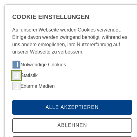
COOKIE EINSTELLUNGEN
MENÜ
Auf unserer Webseite werden Cookies verwendet.
Einige davon werden zwingend benötigt, während es
uns andere ermöglichen, Ihre Nutzererfahrung auf
unserer Webseite zu verbessern.
Notwendige Cookies
Startseite
Über Uns
Aktuelles/News
/
Befunde
News
Kundenportal
Kontakt
DETAIL
Statistik
Externe Medien
ALLE AKZEPTIEREN
ABLEHNEN