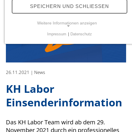
SPEICHERN UND SCHLIESSEN
Weitere Informationen anzeigen
Impressum
|
Datenschutz
NOTWENDIGE COOKIES
Notwendige Cookies ermöglichen grundlegende
Funktionen und sind für die einwandfreie Funktion
der Website erforderlich.
26.11.2021
News
Einverständnis-Cookie
KH Labor
Name:
cookie_consent
Einsenderinformation
Zweck:
Dieser Cookie speichert die ausgewählten
Einverständnis-Optionen des Benutzers
Das KH Labor Team wird ab dem 29.
November 2021 durch ein professionelles
Cookie Laufzeit: