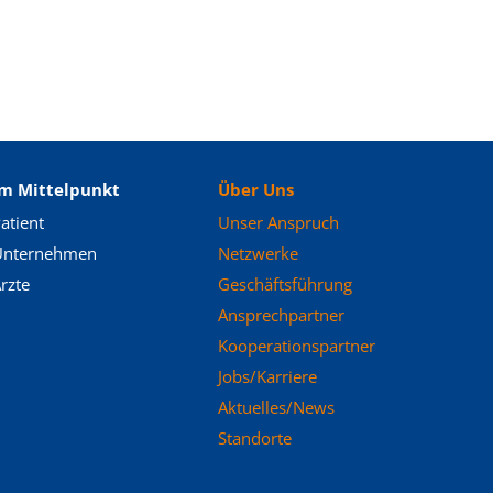
Im Mittelpunkt
Über Uns
atient
Unser Anspruch
Unternehmen
Netzwerke
rzte
Geschäftsführung
Ansprechpartner
Kooperationspartner
Jobs/Karriere
Aktuelles/News
Standorte